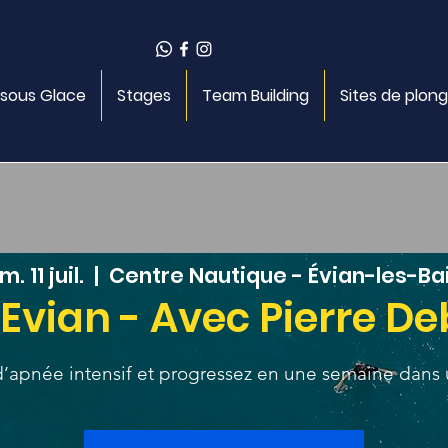
 sous Glace
Stages
Team Building
Sites de plon
. 11 juil.
  |  
Centre Nautique - Évian-les-Ba
Evian - Avec Pierre D
d’apnée intensif et progressez en une semaine dans