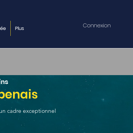
Connexion
gée
Plus
ins
ebenais
 un cadre exceptionnel